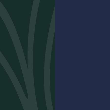
eau Réal d’Or, c’est aussi un lieu d’hospitalité : hébergemen
aine, événements tout au long de l’année, boutique, et esp
ation pour découvrir nos cuvées sur place. Une immersion 
de notre terroir et de l’art de vivre provençal
DÉCOUVREZ NOS HÉBERGEMENTS