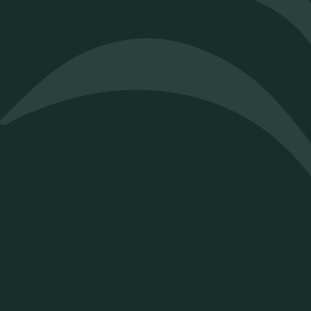
Chât
dom
dégust