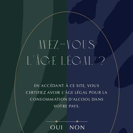
NOS
AVEZ-VOUS
ACTUS
L'ÂGE LÉGAL ?
EN ACCÉDANT À CE SITE, VOUS
CERTIFIEZ AVOIR L'ÂGE LÉGAL POUR LA
CONSOMMATION D'ALCOOL DANS
VOTRE PAYS.
OUI
NON