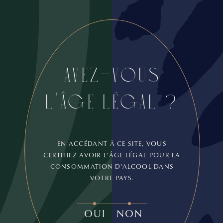
NOS
AVEZ-VOUS
ACTUS
L'ÂGE LÉGAL ?
EN ACCÉDANT À CE SITE, VOUS
CERTIFIEZ AVOIR L'ÂGE LÉGAL POUR LA
CONSOMMATION D'ALCOOL DANS
VOTRE PAYS.
OUI
NON